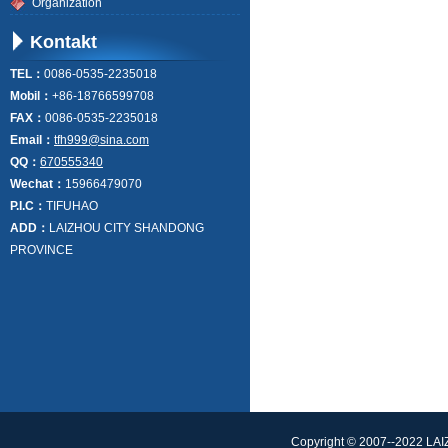
Organization
Kontakt
TEL：
0086-0535-2235018
Mobil：
+86-18766599708
FAX：
0086-0535-2235018
Email：
tfh999@sina.com
QQ：
670555340
Wechat：
15966479070
P.I.C：
TIFUHAO
ADD：
LAIZHOU CITY SHANDONG
PROVINCE
Copyright © 2007--2022 L