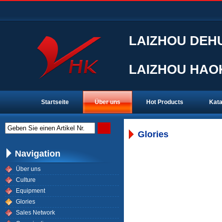
LAIZHOU DEHU
LAIZHOU HAOK
Startseite
Über uns
Hot Products
Kata
Geben Sie einen Artikel Nr.
Glories
Navigation
Über uns
Culture
Equipment
Glories
Sales Network