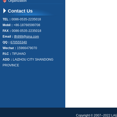
Organization
Contact Us
TEL：
0086-0535-2235018
Mobil：
+86-18766599708
FAX：
0086-0535-2235018
Email：
tfh999@sina.com
QQ：
670555340
Wechat：
15966479070
P.I.C：
TIFUHAO
ADD：
LAIZHOU CITY SHANDONG
PROVINCE
Copyright © 2007--2022 L