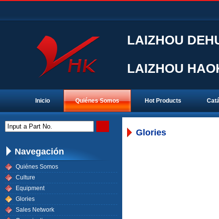
LAIZHOU DEHU
LAIZHOU HAOK
Inicio
Quiénes Somos
Hot Products
Catá
Input a Part No.
Glories
Navegación
Quiénes Somos
Culture
Equipment
Glories
Sales Network